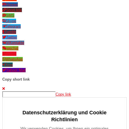
Renren
Short link
SMS
Skype
Telegram
Tumblr
Twitter
VKontakte
wechat
Weibo
WhatsApp
Xing
Yahoo! Mail
Copy short link
Copy link
Datenschutzerklärung und Cookie
Richtlinien
Wir verwenden Cookies, um Ihnen ein optimales