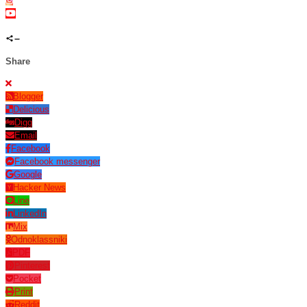
Share
Blogger
Delicious
Digg
Email
Facebook
Facebook messenger
Google
Hacker News
Line
LinkedIn
Mix
Odnoklassniki
PDF
Pinterest
Pocket
Print
Reddit