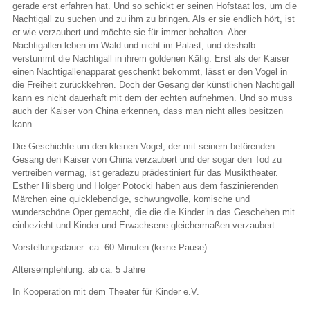
gerade erst erfahren hat. Und so schickt er seinen Hofstaat los, um die
Nachtigall zu suchen und zu ihm zu bringen. Als er sie endlich hört, ist
er wie verzaubert und möchte sie für immer behalten. Aber
Nachtigallen leben im Wald und nicht im Palast, und deshalb
verstummt die Nachtigall in ihrem goldenen Käfig. Erst als der Kaiser
einen Nachtigallenapparat geschenkt bekommt, lässt er den Vogel in
die Freiheit zurückkehren. Doch der Gesang der künstlichen Nachtigall
kann es nicht dauerhaft mit dem der echten aufnehmen. Und so muss
auch der Kaiser von China erkennen, dass man nicht alles besitzen
kann…
Die Geschichte um den kleinen Vogel, der mit seinem betörenden
Gesang den Kaiser von China verzaubert und der sogar den Tod zu
vertreiben vermag, ist geradezu prädestiniert für das Musiktheater.
Esther Hilsberg und Holger Potocki haben aus dem faszinierenden
Märchen eine quicklebendige, schwungvolle, komische und
wunderschöne Oper gemacht, die die die Kinder in das Geschehen mit
einbezieht und Kinder und Erwachsene gleichermaßen verzaubert.
Vorstellungsdauer: ca. 60 Minuten (keine Pause)
Altersempfehlung: ab ca. 5 Jahre
In Kooperation mit dem Theater für Kinder e.V.