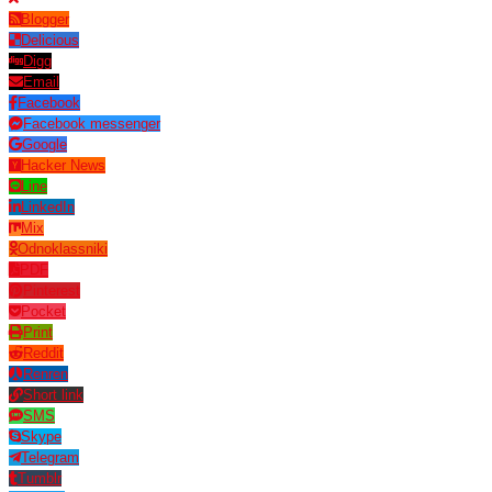
Blogger
Delicious
Digg
Email
Facebook
Facebook messenger
Google
Hacker News
Line
LinkedIn
Mix
Odnoklassniki
PDF
Pinterest
Pocket
Print
Reddit
Renren
Short link
SMS
Skype
Telegram
Tumblr