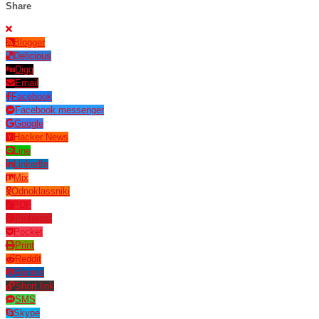
Share
Blogger
Delicious
Digg
Email
Facebook
Facebook messenger
Google
Hacker News
Line
LinkedIn
Mix
Odnoklassniki
PDF
Pinterest
Pocket
Print
Reddit
Renren
Short link
SMS
Skype