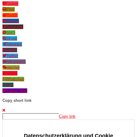
Pocket
Print
Reddit
Renren
Short link
SMS
Skype
Telegram
Tumblr
Twitter
VKontakte
wechat
Weibo
WhatsApp
Xing
Yahoo! Mail
Copy short link
Copy link
Datenschutzerklärung und Cookie