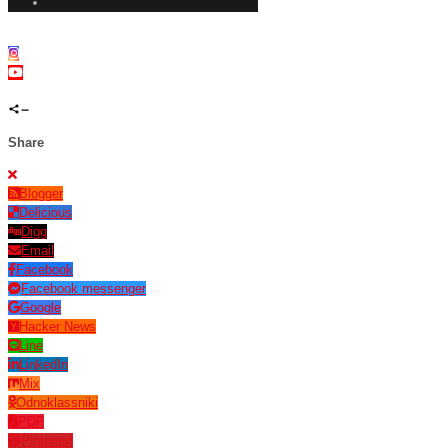
Share
Blogger
Delicious
Digg
Email
Facebook
Facebook messenger
Google
Hacker News
Line
LinkedIn
Mix
Odnoklassniki
PDF
Pinterest