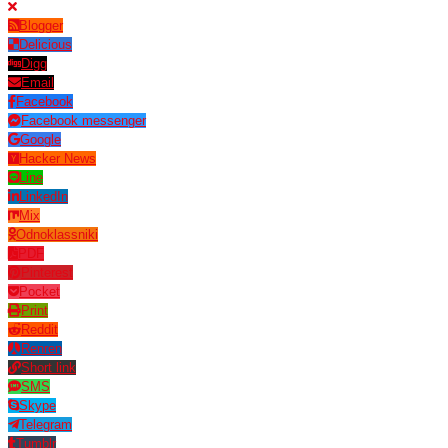
Blogger
Delicious
Digg
Email
Facebook
Facebook messenger
Google
Hacker News
Line
LinkedIn
Mix
Odnoklassniki
PDF
Pinterest
Pocket
Print
Reddit
Renren
Short link
SMS
Skype
Telegram
Tumblr