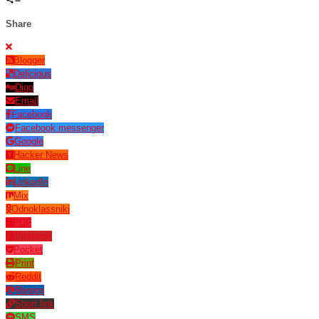
Share
Blogger
Delicious
Digg
Email
Facebook
Facebook messenger
Google
Hacker News
Line
LinkedIn
Mix
Odnoklassniki
PDF
Pinterest
Pocket
Print
Reddit
Renren
Short link
SMS