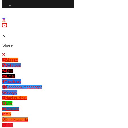
Share
Blogger
Delicious
Digg
Email
Facebook
Facebook messenger
Google
Hacker News
Line
LinkedIn
Mix
Odnoklassniki
PDF