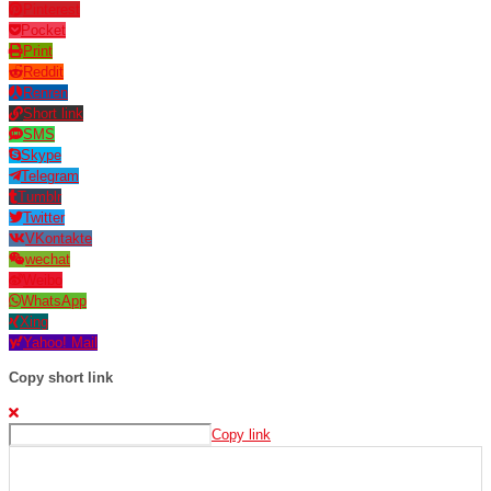
Pinterest
Pocket
Print
Reddit
Renren
Short link
SMS
Skype
Telegram
Tumblr
Twitter
VKontakte
wechat
Weibo
WhatsApp
Xing
Yahoo! Mail
Copy short link
Copy link